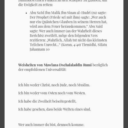
die Ewigkeit zu retten:
Abu Sa'id Ibn Malik Ibn Sinan al-Hudri (ra) sagte:
Der Prophet (Friede sei mit ihm) sagte: „Wer auch
nur ein Quäntchen Glauben in seinem Herzen hat,
wird aus dem Feuer herauskommen.“ Abu Said
sagte: Wer auch immer (an der Wahrheit dieses
Berichts) zweifelt, möge den folgenden Vers
rezitieren: „Wahrlich, Allah tut nicht das kleinsten
Teilchen Unrecht...“ (Koran, 4/40) Tirmidhi, Sifatu
Jahannam 10
Weisheiten von Mawlana Dschalaladdin Rumi
bezüglich
der empfohlenen Universalität:
Ich bin weder Christ, noch Jude, noch Muslim.
Ich bin weder vom Osten noch vom Westen.
Ich habe die Zweiheit beiseitegestellt,
Ich habe gesehen, dass beide Welten eines sind.
Wer auch immer du bist, dennoch komme.