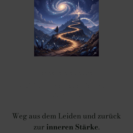
Per aspera ad astra.
(Lateinisch
"Über raue Pfade zu den
Sternen"
)
Weg aus dem Leiden und zurück
zur
inneren Stärke
.