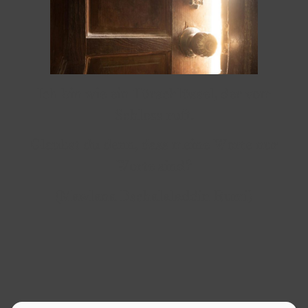
Ich bin wie ein Türschlüssel, der vom
Schloss ruft.
Glaubst du denn, dass meine Worte nur
Worte sind?
(Mawlana Dschalaladdin Rumi)