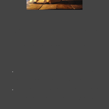
Was meine Bücher
dir vermitteln
Säule 1: Linderung/Heilung
von persönlichen Leiden.
Säule 2: Entwicklung innerer
Stärke/Persönlichkeitsentwic
klung.