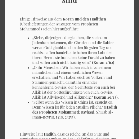
Einige Hinweise aus dem
Koran und den Hadithen
(Überlieferungen der Aussagen vom Propheten
Mohammed) seien hier aufgeführt:
„Siehe, diejenigen, die glauben, die sich zum
Judentum bekennen, die Christen und die Sabier –
wer an Gott glaubt und an den Jüngsten Tag und
rechtschaffen handelt, die haben ihren Lohn bei
ihrem Herrn, sie brauchen keine Furcht zu haben
und sollen auch nicht traurig sein!“
(Koran 2/62)
„O ihr Menschen, Wir haben euch ja von einem
männlichen und einem weiblichen Wesen
erschaffen, und Wir haben euch zu Völkern und
Stämmen gemacht, damit ihr einander
kennenlernt. Gewiss, der Geehrteste von euch bei
Allâh ist der Gottesfürchtigste von euch. Gewiss,
Allâh ist Allwissend und Allkundig.“
(Koran 49/13).
"Selbst wenn das Wissen in China ist, ersucht es.
Denn Wissen ist für jeden Muslim Pflicht." (
Hadith
des Propheten Mohammed
; Bayhaqi, Shu'ab al-
Iman-Beyrut, 1410, 2/253).
Hinweise laut
Hadith
, dass es reiche, an das Gute und
zumindest einen Funken an den Schöpfer zu glauben, um